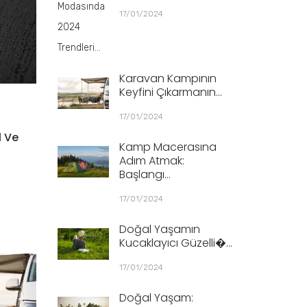
17/01/2024
Karavan Kampının
Keyfini Çıkarmanın...
17/01/2024
l Ve
Kamp Macerasına
Adım Atmak:
Başlangı...
17/01/2024
Doğal Yaşamın
Kucaklayıcı Güzelli�...
17/01/2024
Doğal Yaşam: