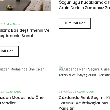
Özgünlüğü Kucaklamak: Fu
Grain Derinin Zamansız Za
Tümünü Gör
24
Atelier Duos
lizm: Basitleştirmenin Ve
eştirmenin Sanatı
ünü Gör
023
Atelier Duos
08/09/2023
Atelier Duos
Cüzdan Modasında Öne
Cüzdanda Renk Seçimi: Ki
Trendler
Tarzınızı Ve İhtiyaçlarınızı
Yansıtın