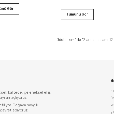
ünü Gör
Tümünü Gör
Gösterilen: 1 ile 12 arası, toplam: 12
Bi
Hi
sek kalitede, geleneksel el işi
ayı amaçlıyoruz.
Öd
tiliyor. Doğaya saygılı
Me
gayret ediyoruz
İp