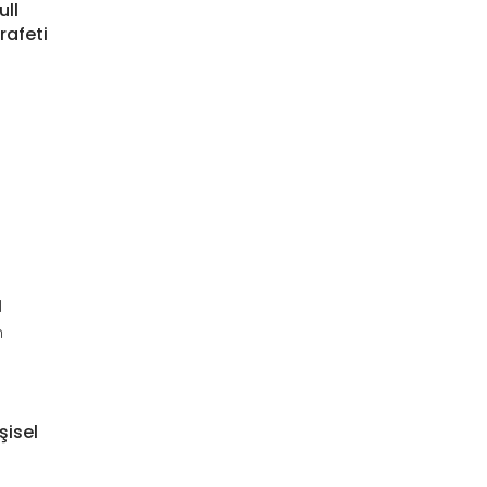
ll
rafeti
şisel