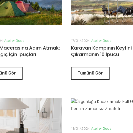
24
Atelier Duos
17/01/2024
Atelier Duos
Macerasına Adım Atmak:
Karavan Kampının Keyfini
gıç İçin İpuçları
Çıkarmanın 10 İpucu
ünü Gör
Tümünü Gör
11/01/2024
Atelier Duos