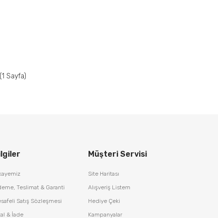
 (1 Sayfa)
lgiler
Müşteri Servisi
kayemiz
Site Haritası
eme, Teslimat & Garanti
Alışveriş Listem
safeli Satış Sözleşmesi
Hediye Çeki
tal & İade
Kampanyalar