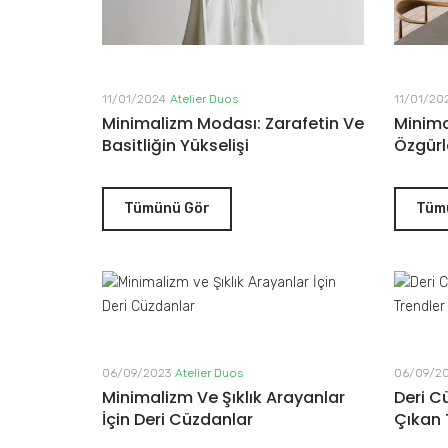
11/01/2024
Atelier Duos
11/01/20
Minimalizm Modası: Zarafetin Ve
Minima
Basitliğin Yükselişi
Özgürl
Tümünü Gör
Tüm
06/09/2023
Atelier Duos
06/09/2
Minimalizm Ve Şıklık Arayanlar
Deri 
İçin Deri Cüzdanlar
Çıkan 