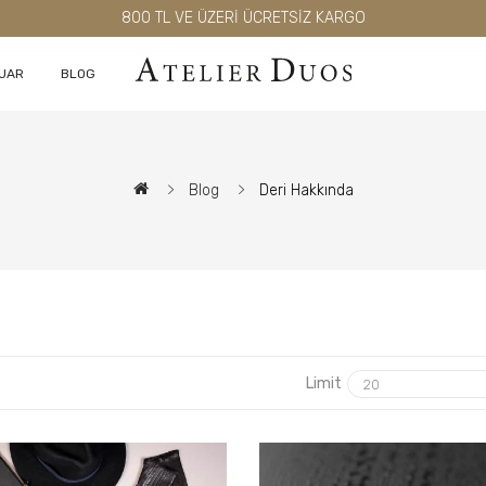
800 TL VE ÜZERİ ÜCRETSİZ KARGO
UAR
BLOG
Blog
Deri Hakkında
Limit