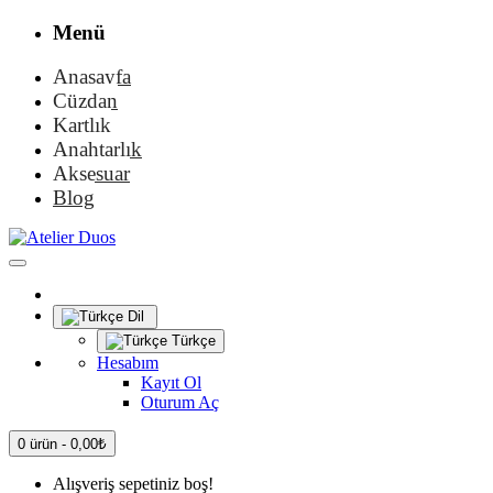
Menü
Anasayfa
Cüzdan
Kartlık
Anahtarlık
Aksesuar
Blog
Dil
Türkçe
Hesabım
Kayıt Ol
Oturum Aç
0 ürün - 0,00₺
Alışveriş sepetiniz boş!