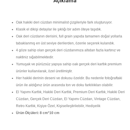
Açıklama
Oak hakiki deri cüzdan minimalist çizgileriyle fark oluşturuyor.
Klasik el dikişi detaylar ile şıklığı bir adım öteye taşıdık.
Oak deri cüzdanın derisini, full grain yapıda tamamen doğal yollarla
tabaklanmış en üst seviye derilerden, özenle seçerek kulandık.
4 göze sahip olan gerçek deri cüzdanımıza altıdan fazla kartınız ve
naktiniz sığabilmektedir.
Yumuşak ve pürüzsüz yapıya sahip oak gerçek deri kartlık premium
ürünler kullanılarak, özel üretilmiştir.
Her hakiki derinin deseni ve dokusu özeldir. Bu nedenle fotoğraftaki
ürün ile aldığınız ürün arasında ton ve doku farklılıkları olabilir.
El Yapımı Kartlık, Hakiki Deri Kartlık, Premium Deri Kartlık, Hakiki Deri
Cüzdan, Gerçek Deri Cüzdan, El Yapımı Cüzdan, Vintage Cüzdan,
Retro Kartlık, Kişiye Özel, Kişiselleştirilebilir, Hediyelik
Ürün Ölçüleri: 8 cm*10 cm