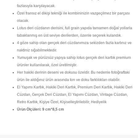
fazlasıyla karşılayacak.
Özel fransız el dikişi tekniği ile kombininizin vazgeçilmez bir parçası
olacak.
Lotus deri cüzdanın derisini, full grain yapıda tamamen doğal yollarla
tabaklanmış en üst seviye derilerden, özenle seçerek kulandık.
4 göze sahip olan gerçek deri cüzdanımıza sekizden fazla kartınız ve
naktiniz sığabilmektedir.
Yumuşak ve pürüzsüz yapıya sahip lotus gerçek deri kartlık premium
ürünler kullanılarak, özel üretilmiştir.
Her hakiki derinin deseni ve dokusu özeldir. Bu nedenle fotoğraftaki
ürün ile aldığınız ürün arasında ton ve doku farklılıkları olabilir.
El Yapımı Kartlık, Hakiki Deri Kartlık, Premium Deri Kartlık, Hakiki Deri
Cüzdan, Gerçek Deri Cüzdan, El Yapımı Cüzdan, Vintage Cüzdan,
Retro Kartlık, Kişiye Özel, Kişiselleştirilebilir, Hediyelik
Ürün Ölçüleri: 9 cm*8,5 cm